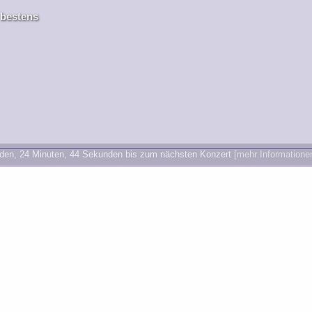
 bestens
nden, 24 Minuten, 44 Sekunden bis zum nächsten Konzert
[mehr Information